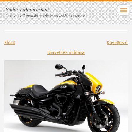
Enduro Motorosbolt
Suzuki és Kawasaki márkakereskedés és szerviz
Előző
Következő
Diavetítés indítása