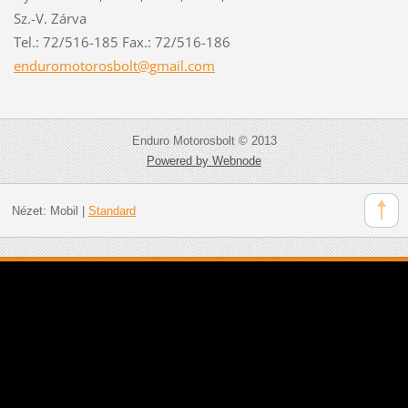
Sz.-V. Zárva
Tel.: 72/516-185 Fax.: 72/516-186
enduromo
torosbol
t@gmail.
com
Enduro Motorosbolt © 2013
Powered by Webnode
Nézet:
Mobil
|
Standard