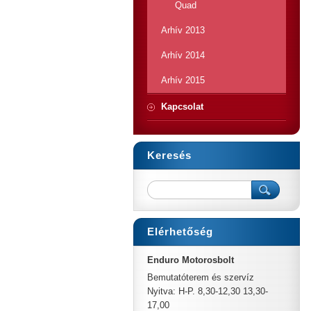
Quad
Arhív 2013
Arhív 2014
Arhív 2015
Kapcsolat
Keresés
Elérhetőség
Enduro Motorosbolt
Bemutatóterem és szervíz
Nyitva: H-P. 8,30-12,30 13,30-
17,00