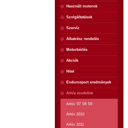
Használt motorok
Szolgáltatások
Szervíz
Alkatrész rendelés
Motorbérlés
Akciók
Hitel
Endurosport eredmények
Arhív modellek
Arhív '07 '08 '09
Arhív 2010
Arhív 2011