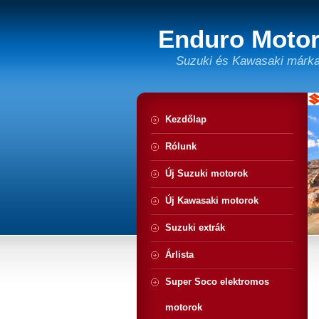
Enduro Motor
Suzuki és Kawasaki márka
Kezdőlap
Rólunk
Új Suzuki motorok
Új Kawasaki motorok
Suzuki extrák
Árlista
Super Soco elektromos
motorok