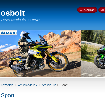
osbolt
Kezdőlap
kereskedés és szerviz
Kezdőlap
>
Arhív modellek
>
Arhív 2012
>
Sport
Sport