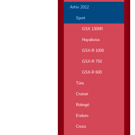
Arhív 2012
Sport
GSX 1300R
Hayabusa
GSX-R 1000
GSX-R 750
GSX-R 600
Túra
Cruiser
Robogó
Enduro
Cross