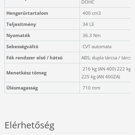
DOHC
Hengerűrtartalom
400 cm3
Teljesítmény
34 LE
Nyomaték
36.3 Nm
Sebességváltó
CVT automata
Fék rendszer első / hátsó
ABS, dupla tárcsa / tárcsa
216 kg (AN 400) 222 kg (
Menetkész tömeg
225 kg (AN 400ZA)
Ülésmagasság
710 mm
Elérhetőség