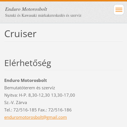
Enduro Motorosbolt
Suzuki és Kawasaki márkakereskedés és szerviz
Cruiser
Elérhetőség
Enduro Motorosbolt
Bemutatóterem és szervíz
Nyitva: H-P. 8,30-12,30 13,30-17,00
Sz.-V. Zárva
Tel.: 72/516-185 Fax.: 72/516-186
enduromo
torosbol
t@gmail.
com