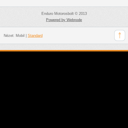
Enduro Motorosbolt © 2013
Powered by Webnode
Nézet:
Mobil
|
Standard