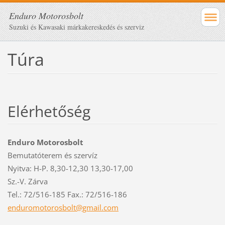
Enduro Motorosbolt
Suzuki és Kawasaki márkakereskedés és szerviz
Túra
Elérhetőség
Enduro Motorosbolt
Bemutatóterem és szervíz
Nyitva: H-P. 8,30-12,30 13,30-17,00
Sz.-V. Zárva
Tel.: 72/516-185 Fax.: 72/516-186
enduromo
torosbol
t@gmail.
com