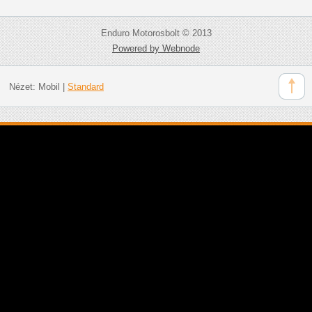
Enduro Motorosbolt © 2013
Powered by Webnode
Nézet:
Mobil
|
Standard