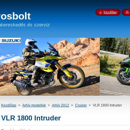
osbolt
Kezdőlap
kereskedés és szerviz
Kezdőlap
>
Arhív modellek
>
Arhív 2012
>
Cruiser
>
VLR 1800 Intruder
VLR 1800 Intruder