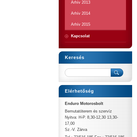
Arhív 2013
Arhív 2014
Arhív 2015
Kapcsolat
Keresés
Elérhetőség
Enduro Motorosbolt
Bemutatóterem és szervíz
Nyitva: H-P. 8,30-12,30 13,30-
17,00
Sz.-V. Zárva