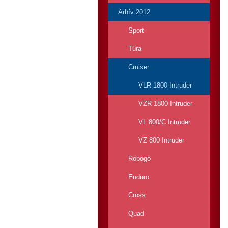
Arhív 2012
Sport
Túra
Cruiser
VLR 1800 Intruder
VZR 1800 Intruder
VL 800/C Intruder
VZ 800 Intruder
Robogó
Enduro
Cross
Quad