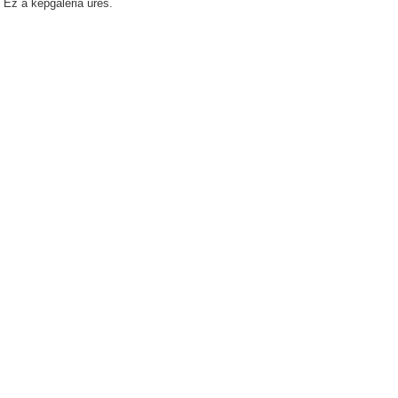
Ez a képgaléria üres.