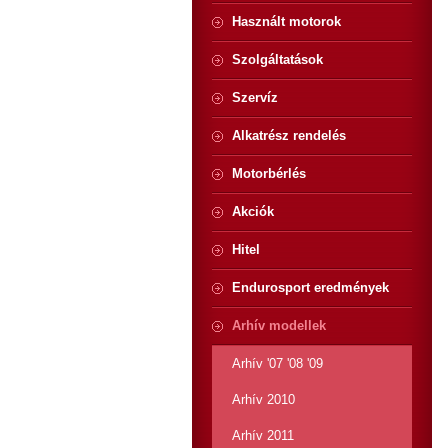
Használt motorok
Szolgáltatások
Szervíz
Alkatrész rendelés
Motorbérlés
Akciók
Hitel
Endurosport eredmények
Arhív modellek
Arhív '07 '08 '09
Arhív 2010
Arhív 2011