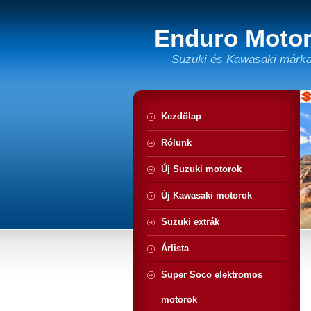
Enduro Motor
Suzuki és Kawasaki márka
Kezdőlap
Rólunk
Új Suzuki motorok
Új Kawasaki motorok
Suzuki extrák
Árlista
Super Soco elektromos
motorok