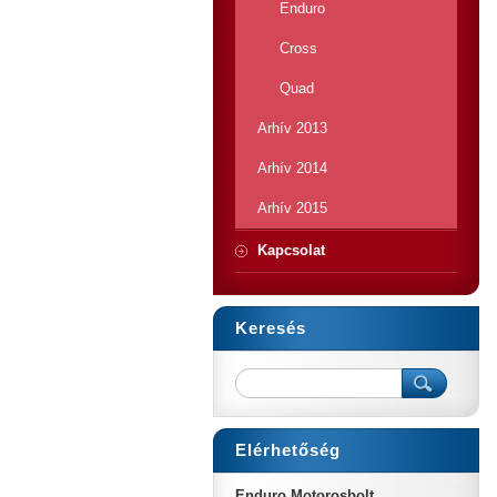
Enduro
Cross
Quad
Arhív 2013
Arhív 2014
Arhív 2015
Kapcsolat
Keresés
Elérhetőség
Enduro Motorosbolt