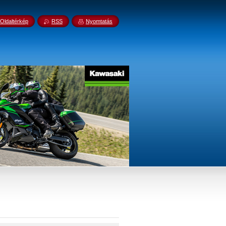
Oldaltérkép
RSS
Nyomtatás