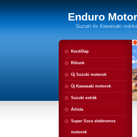
Enduro Motor
Suzuki és Kawasaki márka
Kezdőlap
Rólunk
Új Suzuki motorok
Új Kawasaki motorok
Suzuki extrák
Árlista
Super Soco elektromos
motorok