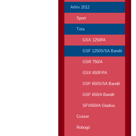
Arhív 2012
Sport
Túra
GSX 1250FA
GSF 1250S/SA Bandit
GSR 750/A
GSX 650F/FA
GSF 650S/SA Bandit
GSF 650/A Bandit
SFV650/A Gladius
Cruiser
Robogó