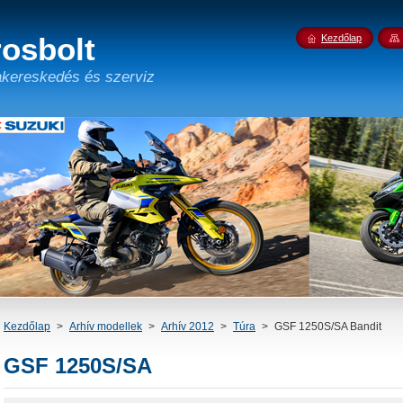
osbolt
Kezdőlap
kereskedés és szerviz
Kezdőlap
>
Arhív modellek
>
Arhív 2012
>
Túra
>
GSF 1250S/SA Bandit
GSF 1250S/SA