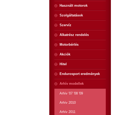
Használt motorok
Szolgáltatások
Szervíz
Alkatrész rendelés
Motorbérlés
Akciók
Hitel
Endurosport eredmények
Arhív modellek
Arhív '07 '08 '09
Arhív 2010
Arhív 2011