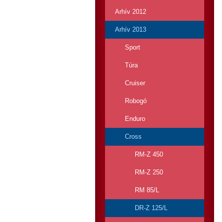
Arhív 2012
Arhív 2013
Sport
Túra
Cruiser
Robogó
Enduro
Cross
RM-Z 450
RM-Z 250
RM 85/L
DR-Z 125/L