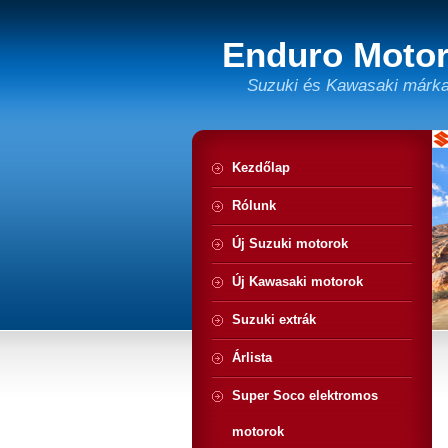
Enduro Motor
Suzuki és Kawasaki márka
Kezdőlap
Rólunk
Új Suzuki motorok
Új Kawasaki motorok
Suzuki extrák
Árlista
Super Soco elektromos
motorok