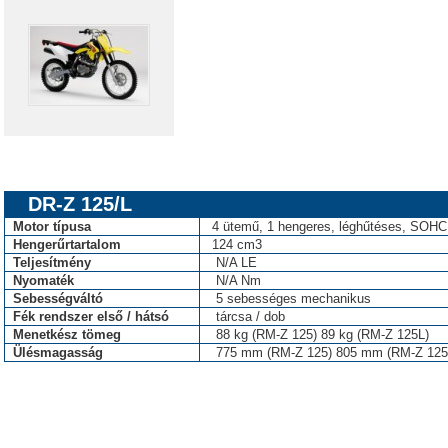
DR-Z 125/L
Motor típusa
4 ütemű, 1 hengeres, léghűtéses, SOHC
Hengerűrtartalom
124 cm3
Teljesítmény
N/A LE
Nyomaték
N/A Nm
Sebességváltó
5 sebességes mechanikus
Fék rendszer első / hátsó
tárcsa / dob
Menetkész tömeg
88 kg (RM-Z 125) 89 kg (RM-Z 125L)
Ülésmagasság
775 mm (RM-Z 125) 805 mm (RM-Z 125