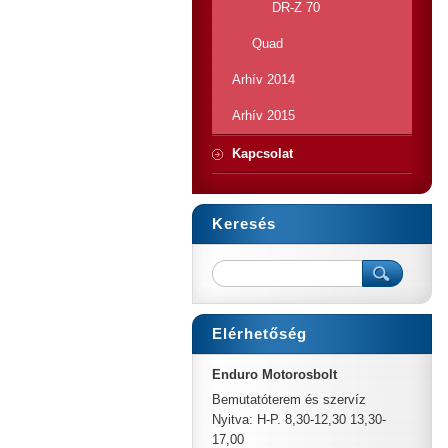
DR-Z 70
Quad
Arhív 2014
Arhív 2015
Kapcsolat
Keresés
Elérhetőség
Enduro Motorosbolt
Bemutatóterem és szervíz
Nyitva: H-P. 8,30-12,30 13,30-
17,00