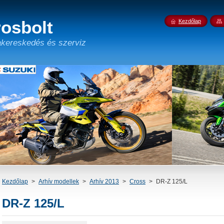
osbolt
Kezdőlap
kereskedés és szerviz
Kezdőlap
>
Arhív modellek
>
Arhív 2013
>
Cross
>
DR-Z 125/L
DR-Z 125/L