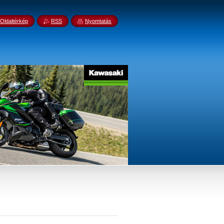
Oldaltérkép
RSS
Nyomtatás