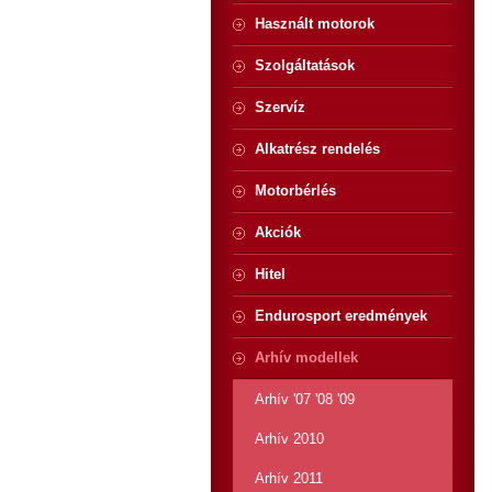
Használt motorok
Szolgáltatások
Szervíz
Alkatrész rendelés
Motorbérlés
Akciók
Hitel
Endurosport eredmények
Arhív modellek
Arhív '07 '08 '09
Arhív 2010
Arhív 2011