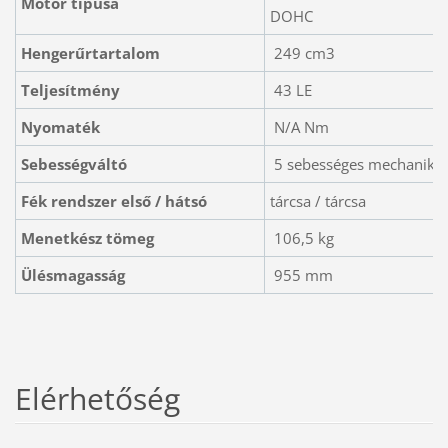
Motor típusa
DOHC
Hengerűrtartalom
249 cm3
Teljesítmény
43 LE
Nyomaték
N/A Nm
Sebességváltó
5 sebességes mechaniku
Fék rendszer első / hátsó
tárcsa / tárcsa
Menetkész tömeg
106,5 kg
Ülésmagasság
955 mm
Elérhetőség