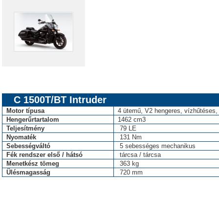
C 1500T/BT Intruder
Motor típusa
4 ütemű, V2 hengeres, vízhűtéses
Hengerűrtartalom
1462 cm3
Teljesítmény
79 LE
Nyomaték
131 Nm
Sebességváltó
5 sebességes mechanikus
Fék rendszer első / hátsó
tárcsa / tárcsa
Menetkész tömeg
363 kg
Ülésmagasság
720 mm