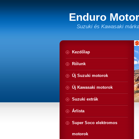
Enduro Motor
Suzuki és Kawasaki márka
Kezdőlap
Rólunk
Új Suzuki motorok
Új Kawasaki motorok
Suzuki extrák
Árlista
Super Soco elektromos
motorok