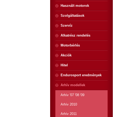
Használt motorok
Szolgáltatások
Szervíz
Alkatrész rendelés
Motorbérlés
Akciók
Hitel
Endurosport eredmények
Arhív modellek
Arhív '07 '08 '09
Arhív 2010
Arhív 2011