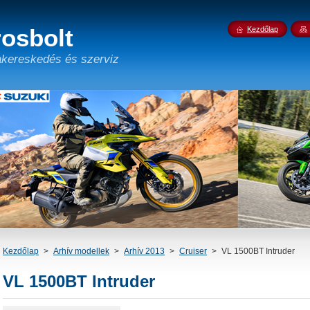
osbolt
Kezdőlap
kereskedés és szerviz
Kezdőlap
>
Arhív modellek
>
Arhív 2013
>
Cruiser
>
VL 1500BT Intruder
VL 1500BT Intruder