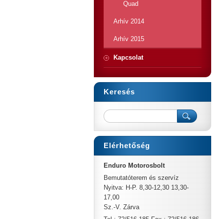
Quad
Arhív 2014
Arhív 2015
Kapcsolat
Keresés
Elérhetőség
Enduro Motorosbolt
Bemutatóterem és szervíz
Nyitva: H-P. 8,30-12,30 13,30-
17,00
Sz.-V. Zárva