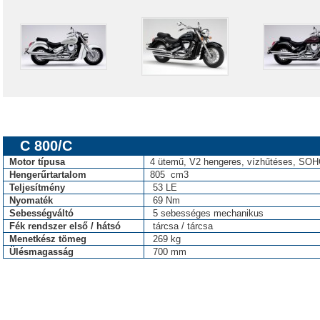
C 800/C
Motor típusa
4 ütemű, V2 hengeres, vízhűtéses, SO
Hengerűrtartalom
805 cm3
Teljesítmény
53 LE
Nyomaték
69 Nm
Sebességváltó
5 sebességes mechanikus
Fék rendszer első / hátsó
tárcsa / tárcsa
Menetkész tömeg
269 kg
Ülésmagasság
700 mm