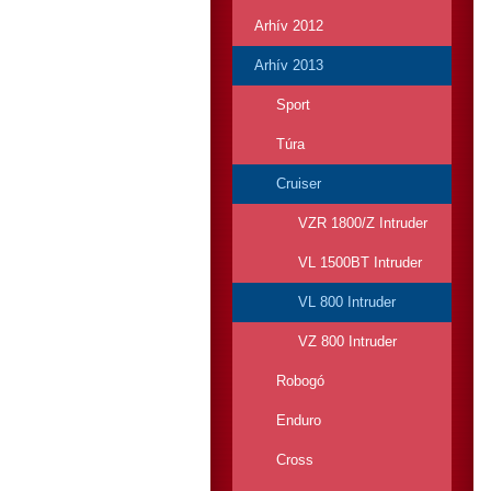
Arhív 2012
Arhív 2013
Sport
Túra
Cruiser
VZR 1800/Z Intruder
VL 1500BT Intruder
VL 800 Intruder
VZ 800 Intruder
Robogó
Enduro
Cross