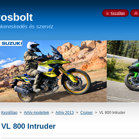
osbolt
Kezdőlap
kereskedés és szerviz
Kezdőlap
>
Arhív modellek
>
Arhív 2013
>
Cruiser
>
VL 800 Intruder
VL 800 Intruder