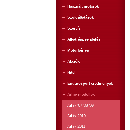
Használt motorok
Szolgáltatások
Szervíz
Alkatrész rendelés
Motorbérlés
Akciók
Hitel
Endurosport eredmények
Arhív modellek
Arhív '07 '08 '09
Arhív 2010
Arhív 2011