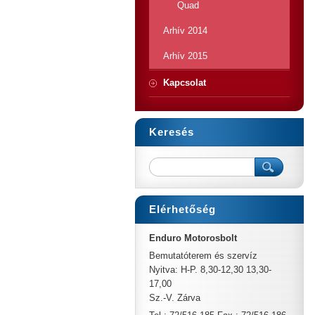
Quad
Arhív 2014
Arhív 2015
Kapcsolat
Keresés
Elérhetőség
Enduro Motorosbolt
Bemutatóterem és szervíz
Nyitva: H-P. 8,30-12,30 13,30-
17,00
Sz.-V. Zárva