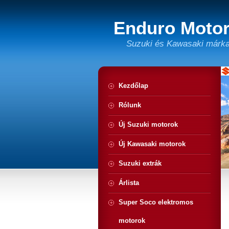
Enduro Motor
Suzuki és Kawasaki márka
Kezdőlap
Rólunk
Új Suzuki motorok
Új Kawasaki motorok
Suzuki extrák
Árlista
Super Soco elektromos
motorok