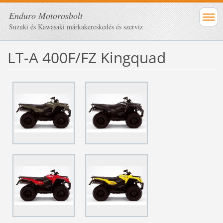
Enduro Motorosbolt
Suzuki és Kawasaki márkakereskedés és szerviz
LT-A 400F/FZ Kingquad