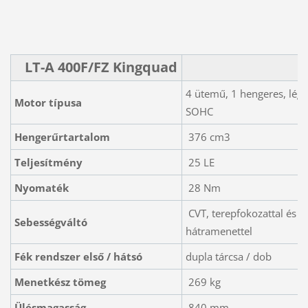
LT-A 400F/FZ Kingquad
4 ütemű, 1 hengeres, légh
Motor típusa
SOHC
Hengerűrtartalom
376 cm3
Teljesítmény
25 LE
Nyomaték
28 Nm
CVT, terepfokozattal és
Sebességváltó
hátramenettel
Fék rendszer első / hátsó
dupla tárcsa / dob
Menetkész tömeg
269 kg
Ülésmagasság
840 mm