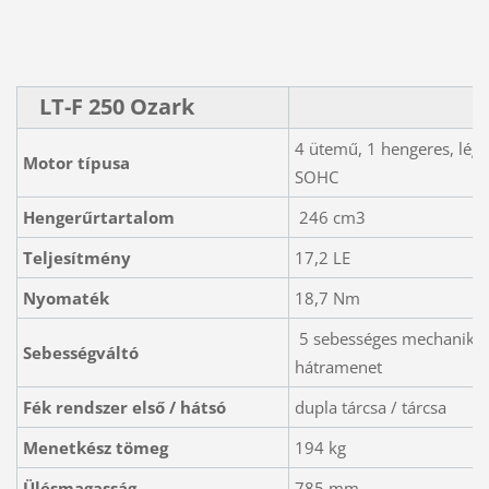
LT-F 250 Ozark
4 ütemű, 1 hengeres, légh
Motor típusa
SOHC
Hengerűrtartalom
246 cm3
Teljesítmény
17,2 LE
Nyomaték
18,7 Nm
5 sebességes mechaniku
Sebességváltó
hátramenet
Fék rendszer első / hátsó
dupla tárcsa / tárcsa
Menetkész tömeg
194 kg
Ülésmagasság
785 mm